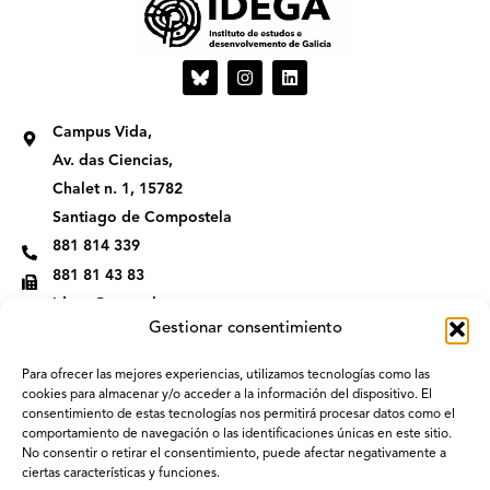
I
L
n
i
s
n
t
k
Campus Vida,
a
e
g
d
Av. das Ciencias,
r
i
Chalet n. 1, 15782
a
n
m
Santiago de Compostela
881 814 339
881 81 43 83
idega@usc.gal
Gestionar consentimiento
Para ofrecer las mejores experiencias, utilizamos tecnologías como las
cookies para almacenar y/o acceder a la información del dispositivo. El
consentimiento de estas tecnologías nos permitirá procesar datos como el
comportamiento de navegación o las identificaciones únicas en este sitio.
No consentir o retirar el consentimiento, puede afectar negativamente a
ciertas características y funciones.