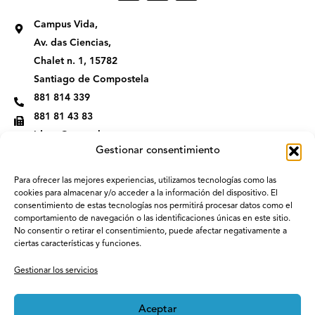
s
n
t
k
Campus Vida,
a
e
g
d
Av. das Ciencias,
r
i
Chalet n. 1, 15782
a
n
m
Santiago de Compostela
881 814 339
881 81 43 83
idega@usc.gal
Gestionar consentimiento
Para ofrecer las mejores experiencias, utilizamos tecnologías como las
cookies para almacenar y/o acceder a la información del dispositivo. El
consentimiento de estas tecnologías nos permitirá procesar datos como el
comportamiento de navegación o las identificaciones únicas en este sitio.
No consentir o retirar el consentimiento, puede afectar negativamente a
ciertas características y funciones.
Gestionar los servicios
Aceptar