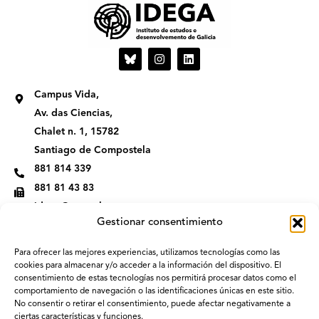
I
L
n
i
s
n
t
k
Campus Vida,
a
e
g
d
Av. das Ciencias,
r
i
Chalet n. 1, 15782
a
n
m
Santiago de Compostela
881 814 339
881 81 43 83
idega@usc.gal
Gestionar consentimiento
Para ofrecer las mejores experiencias, utilizamos tecnologías como las
cookies para almacenar y/o acceder a la información del dispositivo. El
consentimiento de estas tecnologías nos permitirá procesar datos como el
comportamiento de navegación o las identificaciones únicas en este sitio.
No consentir o retirar el consentimiento, puede afectar negativamente a
ciertas características y funciones.