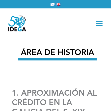
Ir
Inicio
2026
marzo
1
al
1. APROXIMACIÓN AL CRÉDITO EN LA GALICIA DEL S.
contenido
XIX
ÁREA DE HISTORIA
1. APROXIMACIÓN AL
CRÉDITO EN LA