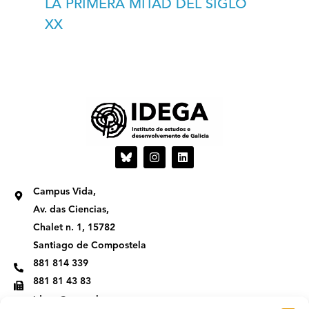
LA PRIMERA MITAD DEL SIGLO
XX
I
L
n
i
s
n
t
k
Campus Vida,
a
e
g
d
Av. das Ciencias,
r
i
Chalet n. 1, 15782
a
n
m
Santiago de Compostela
881 814 339
881 81 43 83
idega@usc.gal