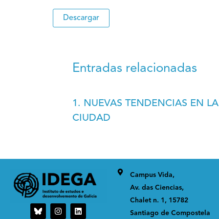
Descargar
Entradas relacionadas
1. NUEVAS TENDENCIAS EN L
CIUDAD
Campus Vida,
Av. das Ciencias,
Chalet n. 1, 15782
I
L
Santiago de Compostela
n
i