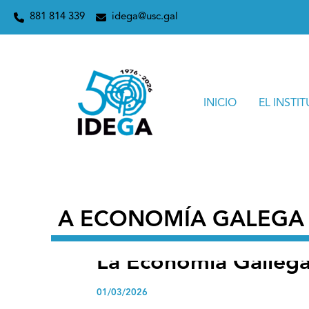
Ir
Inicio
2026
marzo
1
La Economía Gallega. Informe 
881 814 339
idega@usc.gal
al
contenido
INICIO
EL INSTI
A ECONOMÍA GALEGA
La Economía Galleg
01/03/2026