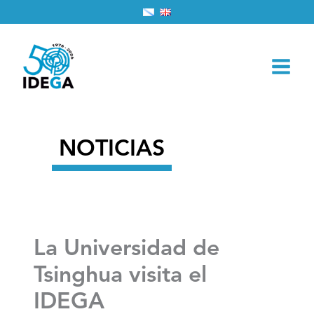
Ir
Inicio
2026
marzo
16
al
La Universidad de Tsinghua visita el IDEGA
contenido
NOTICIAS
La Universidad de
Tsinghua visita el
IDEGA