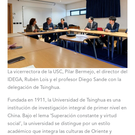
La vicerrectora de la USC, Pilar Bermejo, el director del
IDEGA, Rubén Lois y el profesor Diego Sande con la
delegación de Tsinghua.
Fundada en 1911, la Universidad de Tsinghua es una
institución de investigación integral de primer nivel en
China. Bajo el lema ‘Superación constante y virtud
social’, la universidad se distingue por un estilo
académico que integra las culturas de Oriente y