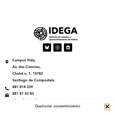
I
L
n
i
s
n
t
k
Campus Vida,
a
e
g
d
Av. das Ciencias,
r
i
Chalet n. 1, 15782
a
n
m
Santiago de Compostela
881 814 339
881 81 43 83
idega@usc.gal
Gestionar consentimiento