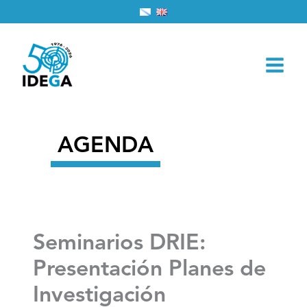
Ir
Inicio
2026
abril
6
al
Seminarios DRIE: Presentación Planes de Investigación
contenido
AGENDA
Seminarios DRIE:
Presentación Planes de
Investigación