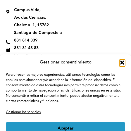
s
n
t
k
Campus Vida,
a
e
g
d
Av. das Ciencias,
r
i
Chalet n. 1, 15782
a
n
m
Santiago de Compostela
881 814 339
881 81 43 83
idega@usc.gal
Gestionar consentimiento
Para ofrecer las mejores experiencias, utilizamos tecnologías como las
cookies para almacenar y/o acceder a la información del dispositivo. El
consentimiento de estas tecnologías nos permitirá procesar datos como el
comportamiento de navegación o las identificaciones únicas en este sitio.
No consentir o retirar el consentimiento, puede afectar negativamente a
ciertas características y funciones.
Gestionar los servicios
Aceptar