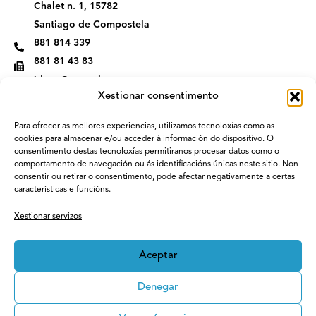
Chalet n. 1, 15782
a
n
m
Santiago de Compostela
881 814 339
881 81 43 83
idega@usc.gal
Xestionar consentimento
Para ofrecer as mellores experiencias, utilizamos tecnoloxías como as
cookies para almacenar e/ou acceder á información do dispositivo. O
consentimento destas tecnoloxías permitiranos procesar datos como o
comportamento de navegación ou ás identificacións únicas neste sitio. Non
consentir ou retirar o consentimento, pode afectar negativamente a certas
características e funcións.
Xestionar servizos
Aceptar
Denegar