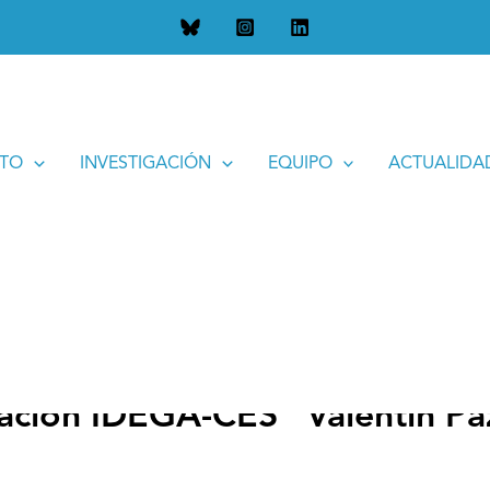
A-CES “Valentín Paz Andrade”. Ano 2015
UTO
INVESTIGACIÓN
EQUIPO
ACTUALIDA
igación IDEGA-CES “Valentín P