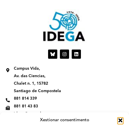
I
L
n
i
s
n
t
k
Campus Vida,
a
e
g
d
Av. das Ciencias,
r
i
Chalet n. 1, 15782
a
n
m
Santiago de Compostela
881 814 339
881 81 43 83
idega@usc.gal
Xestionar consentimento