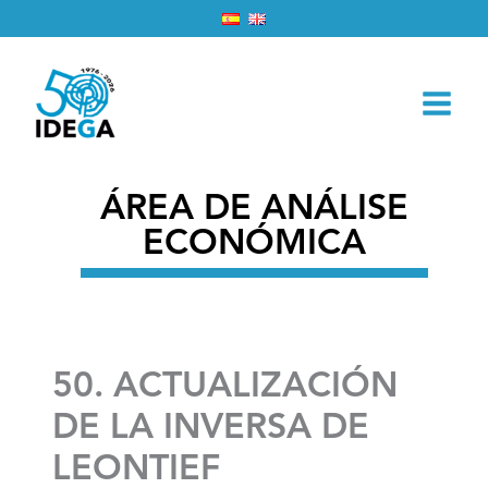
Ir
Inicio
2026
Febreiro
6
ao
50. ACTUALIZACIÓN DE LA INVERSA DE LEONTIEF
contido
ÁREA DE ANÁLISE
ECONÓMICA
50. ACTUALIZACIÓN
DE LA INVERSA DE
LEONTIEF