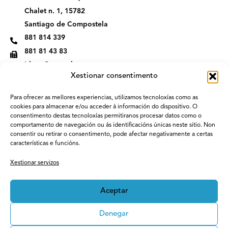
r
i
Chalet n. 1, 15782
a
n
m
Santiago de Compostela
881 814 339
881 81 43 83
idega@usc.gal
Xestionar consentimento
Para ofrecer as mellores experiencias, utilizamos tecnoloxías como as
cookies para almacenar e/ou acceder á información do dispositivo. O
consentimento destas tecnoloxías permitiranos procesar datos como o
comportamento de navegación ou ás identificacións únicas neste sitio. Non
consentir ou retirar o consentimento, pode afectar negativamente a certas
características e funcións.
Xestionar servizos
Aceptar
Denegar