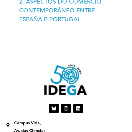
2. ASPECTOS DO COMERCIO
CONTEMPORÁNEO ENTRE
ESPAÑA E PORTUGAL
I
L
n
i
s
n
t
k
Campus Vida,
a
e
g
d
Av. das Ciencias,