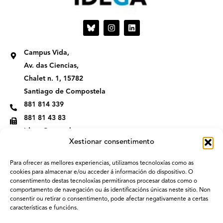
I
L
n
i
s
n
t
k
Campus Vida,
a
e
g
d
Av. das Ciencias,
r
i
Chalet n. 1, 15782
a
n
m
Santiago de Compostela
881 814 339
881 81 43 83
idega@usc.gal
Xestionar consentimento
Para ofrecer as mellores experiencias, utilizamos tecnoloxías como as
cookies para almacenar e/ou acceder á información do dispositivo. O
consentimento destas tecnoloxías permitiranos procesar datos como o
comportamento de navegación ou ás identificacións únicas neste sitio. Non
consentir ou retirar o consentimento, pode afectar negativamente a certas
características e funcións.