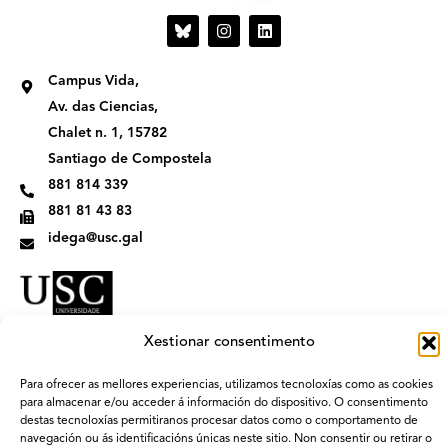
I
L
n
i
s
n
t
k
Campus Vida,
a
e
g
d
Av. das Ciencias,
r
i
Chalet n. 1, 15782
a
n
m
Santiago de Compostela
881 814 339
881 81 43 83
idega@usc.gal
Xestionar consentimento
Para ofrecer as mellores experiencias, utilizamos tecnoloxías como as cookies
para almacenar e/ou acceder á información do dispositivo. O consentimento
destas tecnoloxías permitiranos procesar datos como o comportamento de
navegación ou ás identificacións únicas neste sitio. Non consentir ou retirar o