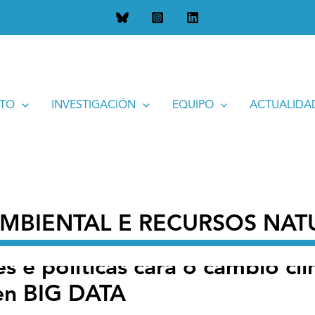
olíticas cara o cambio climático: unha visión económica apoia
UTO
INVESTIGACIÓN
EQUIPO
ACTUALIDA
MBIENTAL E RECURSOS NAT
es e políticas cara o cambio cl
en BIG DATA