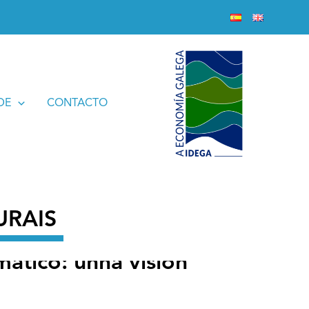
da en BIG DATA
DE
CONTACTO
URAIS
imático: unha visión