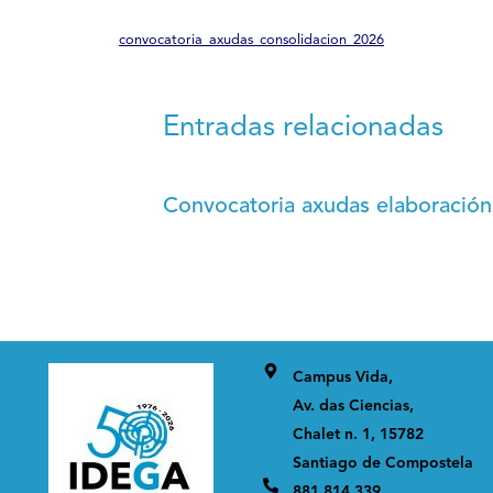
convocatoria_axudas_consolidacion_2026
Entradas relacionadas
Convocatoria axudas elaboració
Campus Vida,
Av. das Ciencias,
Chalet n. 1, 15782
Santiago de Compostela
881 814 339