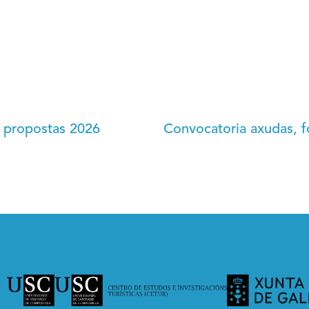
n propostas 2026
Convocatoria axudas, f