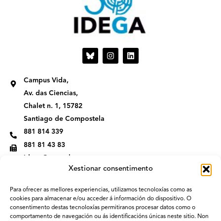
I
L
n
i
s
n
t
k
Campus Vida,
a
e
g
d
Av. das Ciencias,
r
i
Chalet n. 1, 15782
a
n
m
Santiago de Compostela
881 814 339
881 81 43 83
idega@usc.gal
Xestionar consentimento
Para ofrecer as mellores experiencias, utilizamos tecnoloxías como as
cookies para almacenar e/ou acceder á información do dispositivo. O
consentimento destas tecnoloxías permitiranos procesar datos como o
comportamento de navegación ou ás identificacións únicas neste sitio. Non