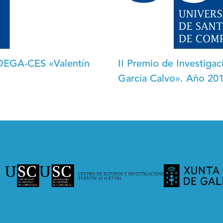
 IDEGA-CES «Valentín
II Premio de Investig
García Calvo». Año 20