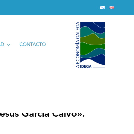
AD
CONTACTO
esús García Calvo».