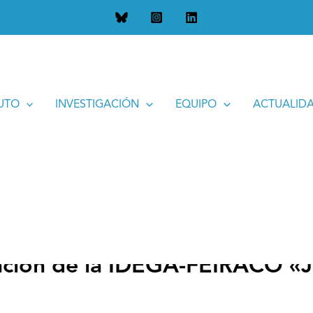
 IDEGA-FEIRACO «Jesús García Calvo». Año 2014
TUTO
INVESTIGACIÓN
EQUIPO
ACTUALID
gación de la IDEGA-FEIRACO «J