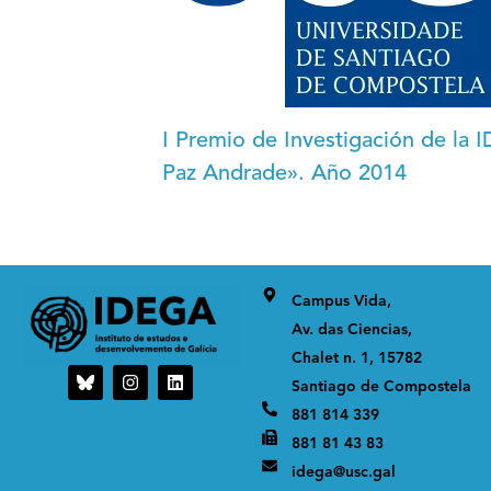
I Premio de Investigación de la
Paz Andrade». Año 2014
Campus Vida,
Av. das Ciencias,
Chalet n. 1, 15782
I
L
Santiago de Compostela
n
i
s
n
881 814 339
t
k
a
e
881 81 43 83
g
d
idega@usc.gal
r
i