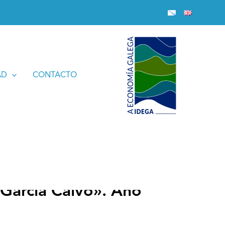
AD
CONTACTO
García Calvo». Año