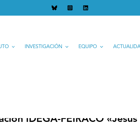
A-FEIRACO «Jesús García Calvo». Año 2015
TUTO
INVESTIGACIÓN
EQUIPO
ACTUALID
igación IDEGA-FEIRACO «Jesús 