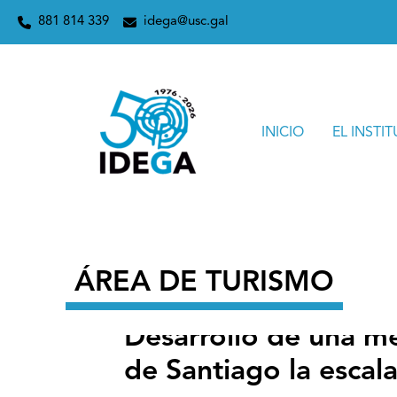
Ir
Inicio
2026
febrero
28
Desarrollo de una metodologí
881 814 339
idega@usc.gal
al
contenido
INICIO
EL INSTI
ÁREA DE TURISMO
Desarrollo de una m
de Santiago la escala