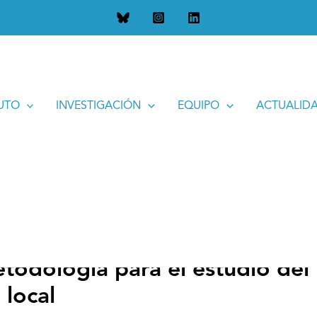
a para el estudio del impacto del Camino de Santiago la esca
TUTO
INVESTIGACIÓN
EQUIPO
ACTUALID
etodología para el estudio de
 local