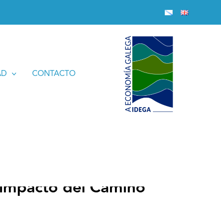
la local
AD
CONTACTO
l impacto del Camino