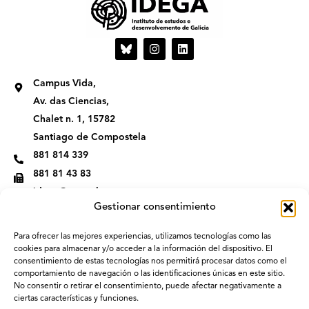
I
L
n
i
s
n
t
k
Campus Vida,
a
e
g
d
Av. das Ciencias,
r
i
Chalet n. 1, 15782
a
n
m
Santiago de Compostela
881 814 339
881 81 43 83
idega@usc.gal
Gestionar consentimiento
Para ofrecer las mejores experiencias, utilizamos tecnologías como las
cookies para almacenar y/o acceder a la información del dispositivo. El
consentimiento de estas tecnologías nos permitirá procesar datos como el
comportamiento de navegación o las identificaciones únicas en este sitio.
No consentir o retirar el consentimiento, puede afectar negativamente a
ciertas características y funciones.