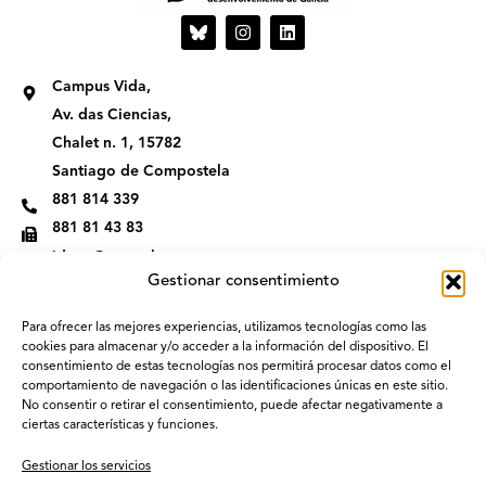
I
L
n
i
s
n
t
k
Campus Vida,
a
e
g
d
Av. das Ciencias,
r
i
Chalet n. 1, 15782
a
n
m
Santiago de Compostela
881 814 339
881 81 43 83
idega@usc.gal
Gestionar consentimiento
Para ofrecer las mejores experiencias, utilizamos tecnologías como las
cookies para almacenar y/o acceder a la información del dispositivo. El
consentimiento de estas tecnologías nos permitirá procesar datos como el
comportamiento de navegación o las identificaciones únicas en este sitio.
No consentir o retirar el consentimiento, puede afectar negativamente a
ciertas características y funciones.
Gestionar los servicios