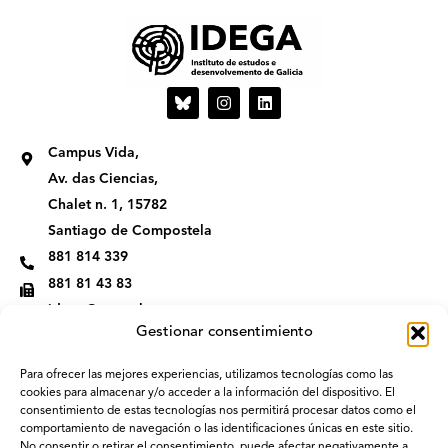
I
L
n
i
s
n
t
k
Campus Vida,
a
e
g
d
Av. das Ciencias,
r
i
Chalet n. 1, 15782
a
n
m
Santiago de Compostela
881 814 339
881 81 43 83
idega@usc.gal
Gestionar consentimiento
Para ofrecer las mejores experiencias, utilizamos tecnologías como las
cookies para almacenar y/o acceder a la información del dispositivo. El
consentimiento de estas tecnologías nos permitirá procesar datos como el
comportamiento de navegación o las identificaciones únicas en este sitio.
No consentir o retirar el consentimiento, puede afectar negativamente a