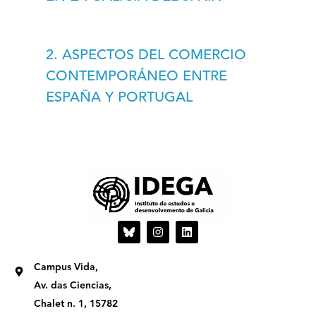
2. ASPECTOS DEL COMERCIO
CONTEMPORÁNEO ENTRE
ESPAÑA Y PORTUGAL
I
L
n
i
s
n
t
k
Campus Vida,
a
e
g
d
Av. das Ciencias,
r
i
Chalet n. 1, 15782
a
n