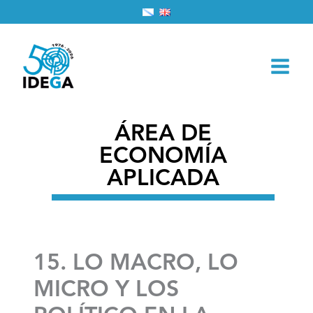
Ir
Inicio
2026
marzo
1
al
15. LO MACRO, LO MICRO Y LOS POLÍTICO EN LA
contenido
NUEVA ECONOMÍA INSTITUCIONAL
ÁREA DE
ECONOMÍA
APLICADA
15. LO MACRO, LO
MICRO Y LOS