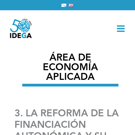
Ir
Inicio
2026
marzo
1
al
3. LA REFORMA DE LA FINANCIACIÓN AUTONÓMICA
contenido
Y SU INCIDENCIA EN GALICIA
ÁREA DE
ECONOMÍA
APLICADA
3. LA REFORMA DE LA
FINANCIACIÓN