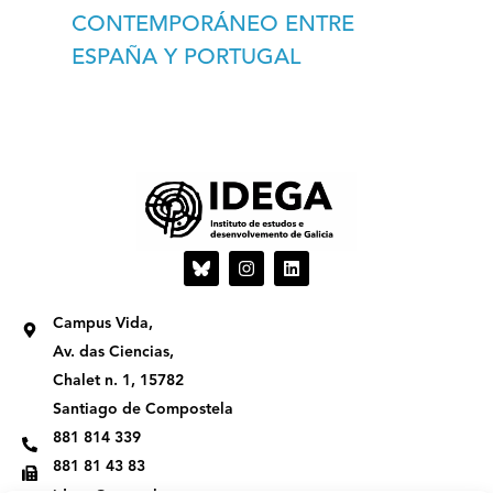
CONTEMPORÁNEO ENTRE
ESPAÑA Y PORTUGAL
I
L
n
i
s
n
t
k
Campus Vida,
a
e
g
d
Av. das Ciencias,
r
i
Chalet n. 1, 15782
a
n
m
Santiago de Compostela
881 814 339
881 81 43 83