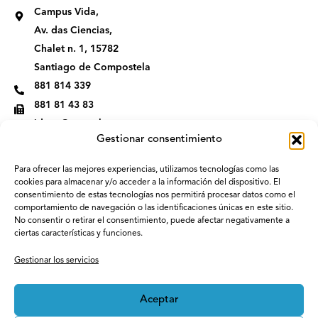
t
k
Campus Vida,
a
e
g
d
Av. das Ciencias,
r
i
Chalet n. 1, 15782
a
n
m
Santiago de Compostela
881 814 339
881 81 43 83
idega@usc.gal
Gestionar consentimiento
Para ofrecer las mejores experiencias, utilizamos tecnologías como las
cookies para almacenar y/o acceder a la información del dispositivo. El
consentimiento de estas tecnologías nos permitirá procesar datos como el
comportamiento de navegación o las identificaciones únicas en este sitio.
No consentir o retirar el consentimiento, puede afectar negativamente a
ciertas características y funciones.
Gestionar los servicios
Aceptar