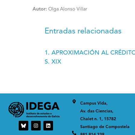
Autor:
Olga Alonso Villar
Entradas relacionadas
1. APROXIMACIÓN AL CRÉDITO
S. XIX
Campus Vida,
Av. das Ciencias,
Chalet n. 1, 15782
I
L
Santiago de Compostela
n
i
s
n
881 814 339