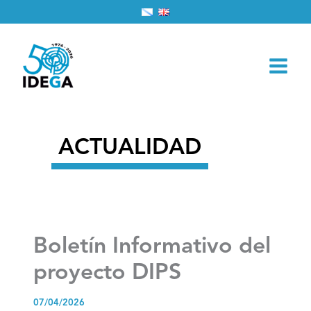
Ir
Inicio
2026
abril
7
al
Boletín Informativo del proyecto DIPS
contenido
ACTUALIDAD
Boletín Informativo del
proyecto DIPS
07/04/2026