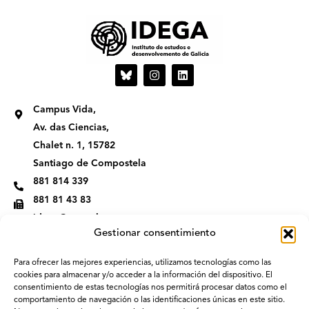
I
L
n
i
s
n
t
k
Campus Vida,
a
e
g
d
Av. das Ciencias,
r
i
Chalet n. 1, 15782
a
n
m
Santiago de Compostela
881 814 339
881 81 43 83
idega@usc.gal
Gestionar consentimiento
Para ofrecer las mejores experiencias, utilizamos tecnologías como las
cookies para almacenar y/o acceder a la información del dispositivo. El
consentimiento de estas tecnologías nos permitirá procesar datos como el
comportamiento de navegación o las identificaciones únicas en este sitio.