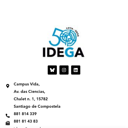
I
L
n
i
s
n
t
k
Campus Vida,
a
e
g
d
Av. das Ciencias,
r
i
Chalet n. 1, 15782
a
n
m
Santiago de Compostela
881 814 339
881 81 43 83