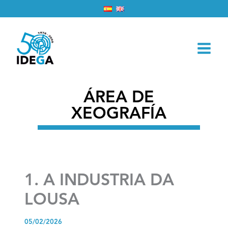
Ir
Inicio
2026
Febreiro
5
ao
1. A INDUSTRIA DA LOUSA
contido
ÁREA DE
XEOGRAFÍA
1. A INDUSTRIA DA
LOUSA
05/02/2026