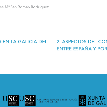
osé Mª San Román Rodríguez
 EN LA GALICIA DEL
2. ASPECTOS DEL 
ENTRE ESPAÑA Y PO