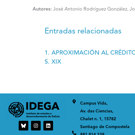
Autores:
José Antonio Rodríguez González, J
Entradas relacionadas
1. APROXIMACIÓN AL CRÉDITO
S. XIX
Campus Vida,
Av. das Ciencias,
Chalet n. 1, 15782
I
L
Santiago de Compostela
n
i
s
n
881 814 339