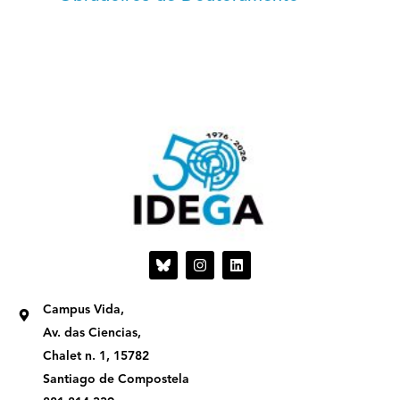
I
L
n
i
s
n
t
k
Campus Vida,
a
e
g
d
Av. das Ciencias,
r
i
Chalet n. 1, 15782
a
n
m
Santiago de Compostela