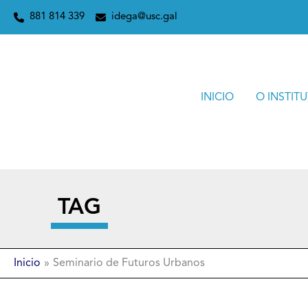
Ir
881 814 339
idega@usc.gal
ao
contido
INICIO
O INSTIT
TAG
Inicio
Seminario de Futuros Urbanos